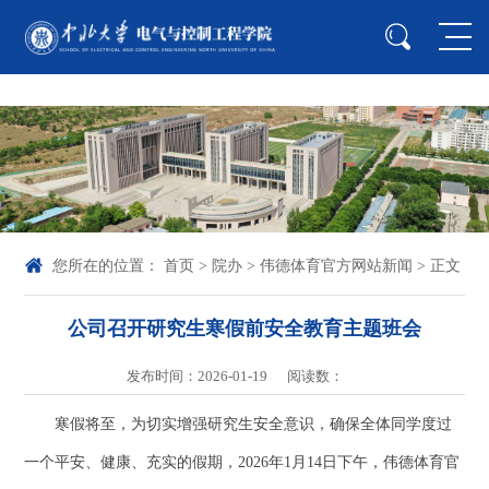
伟德体育(中国)官方网站 登录入口
您所在的位置：
首页
>
院办
>
伟德体育官方网站新闻
> 正文
公司召开研究生寒假前安全教育主题班会
发布时间：2026-01-19
阅读数：
寒假将至，为切实增强研究生安全意识，确保全体同学度过
一个平安、健康、充实的假期，2026年1月14日下午，伟德体育官