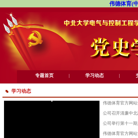
伟德体育(
专题首页
|
学习动态
|
学习动态
伟德体育官方网站党
公司召开清廉中北建
公司举行第十一期入
伟德体育官方网站党