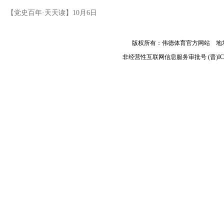
【党史百年·天天读】10月6日
版权所有：伟德体育官方网站 地址：
非经营性互联网信息服务审批号 (晋)ICP备