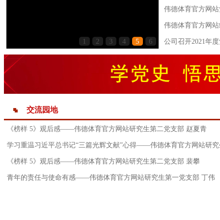
伟德体育官方网站党
伟德体育官方网站组
1
2
3
4
5
6
公司召开2021年度党
交流园地
《榜样 5》观后感——伟德体育官方网站研究生第二党支部 赵夏青
学习重温习近平总书记“三篇光辉文献”心得——伟德体育官方网站研究生
《榜样 5》观后感——伟德体育官方网站研究生第二党支部 裴攀
青年的责任与使命有感——伟德体育官方网站研究生第一党支部 丁伟